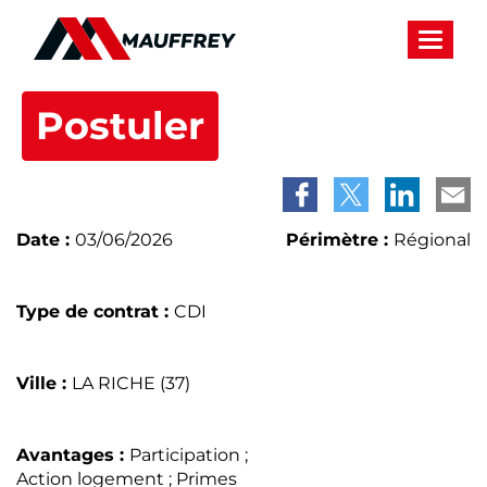
Panneau de gestion des cookies
Toggle
navigat
Postuler
Date :
03/06/2026
Périmètre :
Régional
Type de contrat :
CDI
Ville :
LA RICHE (37)
Avantages :
Participation ;
Action logement ; Primes