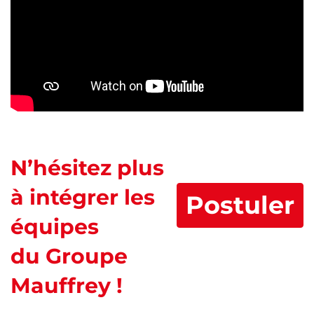
N’hésitez plus
à intégrer les
Postuler
équipes
du Groupe
Mauffrey !