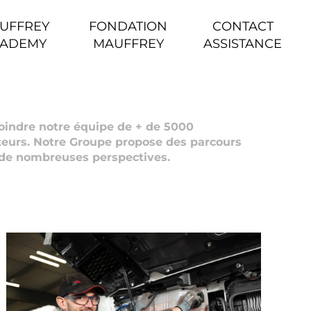
UFFREY
FONDATION
CONTACT
ADEMY
MAUFFREY
ASSISTANCE
oindre notre équipe de + de 5000
teurs. Notre Groupe propose des parcours
 de nombreuses perspectives.