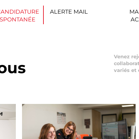
CANDIDATURE
ALERTE MAIL
MA
SPONTANÉE
AC
Venez rej
ous
collabora
variés et