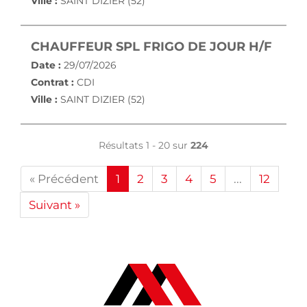
Ville :
SAINT DIZIER (52)
(NOU
CHAUFFEUR SPL FRIGO DE JOUR H/F
Date :
29/07/2026
Contrat :
CDI
Ville :
SAINT DIZIER (52)
Résultats 1 - 20 sur
224
« Précédent
1
2
3
4
5
...
12
Suivant »