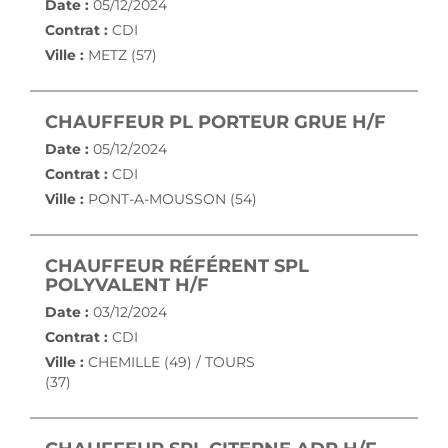
Date :
05/12/2024
Contrat :
CDI
Ville :
METZ (57)
(NOUV
CHAUFFEUR PL PORTEUR GRUE H/F
Date :
05/12/2024
Contrat :
CDI
Ville :
PONT-A-MOUSSON (54)
CHAUFFEUR RÉFÉRENT SPL
(NOUVELLE FENÊTRE)
POLYVALENT H/F
Date :
03/12/2024
Contrat :
CDI
Ville :
CHEMILLE (49) / TOURS
(37)