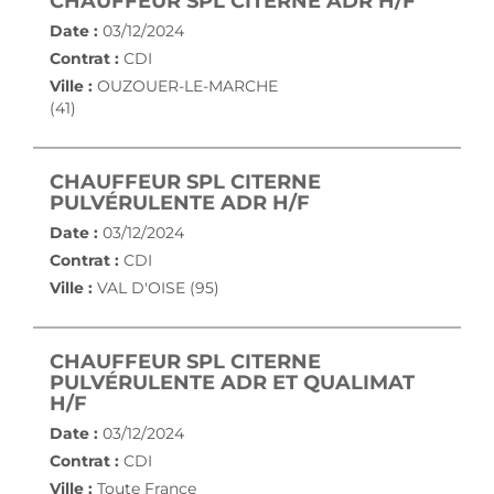
(NOUVE
CHAUFFEUR SPL CITERNE ADR H/F
Date :
03/12/2024
Contrat :
CDI
Ville :
OUZOUER-LE-MARCHE
(41)
CHAUFFEUR SPL CITERNE
(NOUVELLE FENÊ
PULVÉRULENTE ADR H/F
Date :
03/12/2024
Contrat :
CDI
Ville :
VAL D'OISE (95)
CHAUFFEUR SPL CITERNE
PULVÉRULENTE ADR ET QUALIMAT
(NOUVELLE FENÊTRE)
H/F
Date :
03/12/2024
Contrat :
CDI
Ville :
Toute France