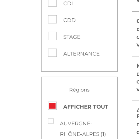
V
CDI
CDD
D
STAGE
C
V
ALTERNANCE
D
C
Régions
V
AFFICHER TOUT
AUVERGNE-
D
C
RHÔNE-ALPES (1)