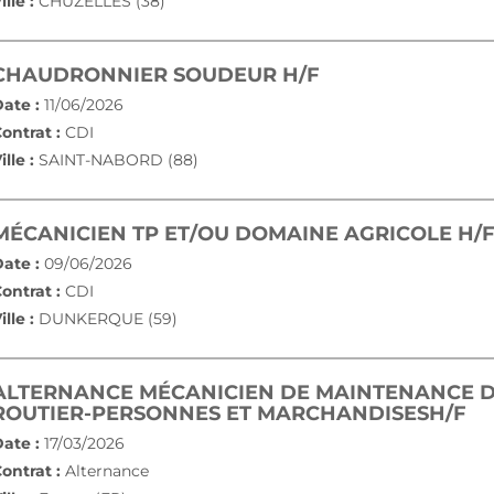
ille :
CHUZELLES (38)
(NOUVELLE FEN
CHAUDRONNIER SOUDEUR H/F
ate :
11/06/2026
ontrat :
CDI
ille :
SAINT-NABORD (88)
MÉCANICIEN TP ET/OU DOMAINE AGRICOLE H/
ate :
09/06/2026
ontrat :
CDI
ille :
DUNKERQUE (59)
ALTERNANCE MÉCANICIEN DE MAINTENANCE D
(N
ROUTIER-PERSONNES ET MARCHANDISESH/F
ate :
17/03/2026
ontrat :
Alternance