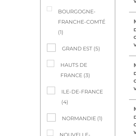
V
BOURGOGNE-
FRANCHE-COMTÉ
D
(1)
C
V
GRAND EST (5)
HAUTS DE
D
FRANCE (3)
C
V
ILE-DE-FRANCE
(4)
D
NORMANDIE (1)
C
V
NOUVELLE-