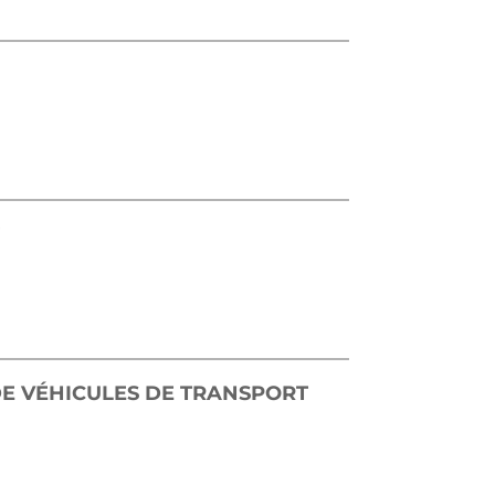
ÊTRE)
(NOUVELLE FENÊTRE)
F
E VÉHICULES DE TRANSPORT
OUVELLE FENÊTRE)