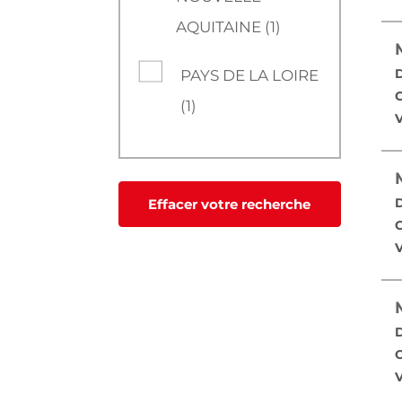
AQUITAINE (1)
D
PAYS DE LA LOIRE
C
(1)
V
D
Effacer votre recherche
C
V
D
C
V