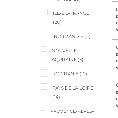
ILE-DE-FRANCE
D
(20)
C
V
NORMANDIE (11)
NOUVELLE-
D
AQUITAINE (6)
C
V
OCCITANIE (10)
PAYS DE LA LOIRE
D
(14)
C
V
PROVENCE-ALPES-