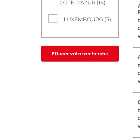
COTE D'AZUR (14)
LUXEMBOURG (3)
D
C
V
Effacer votre recherche
D
C
V
D
C
V