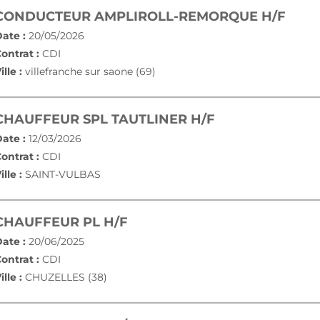
(NOU
CONDUCTEUR AMPLIROLL-REMORQUE H/F
ate :
20/05/2026
ontrat :
CDI
ille :
villefranche sur saone (69)
(NOUVELLE FE
CHAUFFEUR SPL TAUTLINER H/F
ate :
12/03/2026
ontrat :
CDI
ille :
SAINT-VULBAS
(NOUVELLE FENÊTRE)
CHAUFFEUR PL H/F
ate :
20/06/2025
ontrat :
CDI
ille :
CHUZELLES (38)