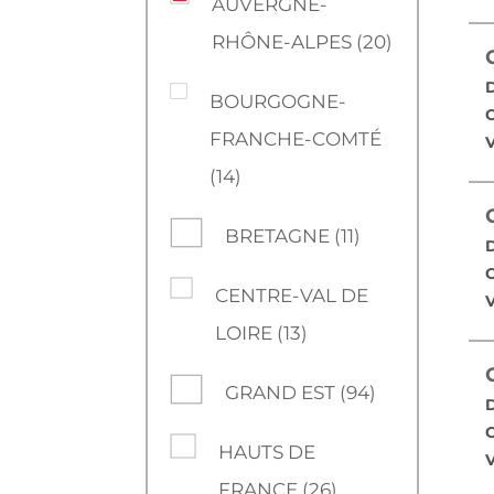
AUVERGNE-
RHÔNE-ALPES (20)
D
BOURGOGNE-
C
FRANCHE-COMTÉ
V
(14)
BRETAGNE (11)
D
C
CENTRE-VAL DE
V
LOIRE (13)
GRAND EST (94)
D
C
HAUTS DE
V
FRANCE (26)