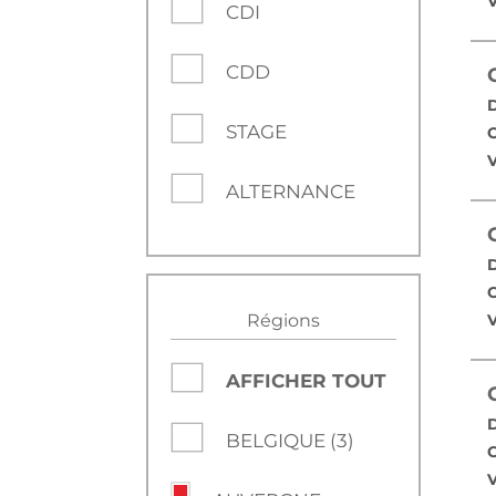
V
CDI
CDD
D
STAGE
C
V
ALTERNANCE
D
C
Régions
V
AFFICHER TOUT
D
BELGIQUE (3)
C
V