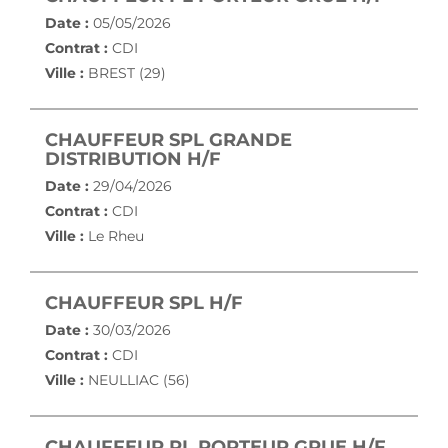
Date :
05/05/2026
Contrat :
CDI
Ville :
BREST (29)
CHAUFFEUR SPL GRANDE
(NOUVELLE FENÊTRE)
DISTRIBUTION H/F
Date :
29/04/2026
Contrat :
CDI
Ville :
Le Rheu
(NOUVELLE FENÊTRE
CHAUFFEUR SPL H/F
Date :
30/03/2026
Contrat :
CDI
Ville :
NEULLIAC (56)
(NOUV
CHAUFFEUR PL PORTEUR GRUE H/F